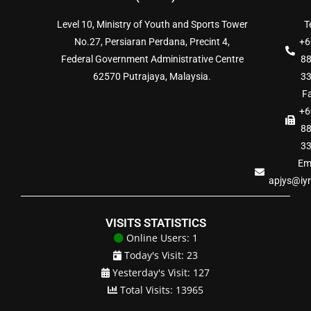
Level 10, Ministry of Youth and Sports Tower
Te
No.27, Persiaran Perdana, Precint 4,
+6
Federal Government Administrative Centre
8
62570 Putrajaya, Malaysia.
3
Fa
+6
8
3
Ema
apjys@iy
VISITS STATISTICS
Online Users: 1
Today's Visit: 23
Yesterday's Visit: 127
Total Visits: 13965