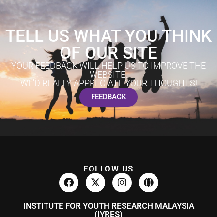
TELL US WHAT YOU THINK
OF OUR SITE
YOUR FEEDBACK WILL HELP US TO IMPROVE THE
WEBSITE.
WE'D REALLY APPRECIATE YOUR THOUGHTS!
FEEDBACK
FOLLOW US
INSTITUTE FOR YOUTH RESEARCH MALAYSIA
(IYRES)