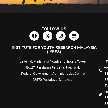
FOLLOW US
INSTITUTE FOR YOUTH RESEARCH MALAYSIA
(IYRES)
Level 10, Ministry of Youth and Sports Tower
Te
No.27, Persiaran Perdana, Precint 4,
+6
Federal Government Administrative Centre
8
62570 Putrajaya, Malaysia.
3
Fa
+6
8
3