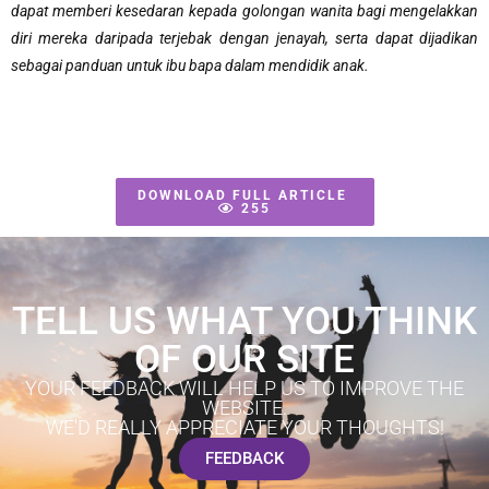
dapat memberi kesedaran kepada golongan wanita bagi mengelakkan
diri mereka daripada terjebak dengan jenayah, serta dapat dijadikan
sebagai panduan untuk ibu bapa dalam mendidik anak.
DOWNLOAD FULL ARTICLE
255
TELL US WHAT YOU THINK
OF OUR SITE
YOUR FEEDBACK WILL HELP US TO IMPROVE THE
WEBSITE.
WE'D REALLY APPRECIATE YOUR THOUGHTS!
FEEDBACK