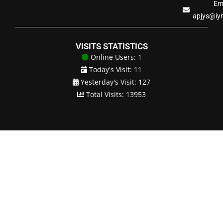
Ema
apjys@iy
VISITS STATISTICS
Online Users: 1
Today's Visit: 11
Yesterday's Visit: 127
Total Visits: 13953