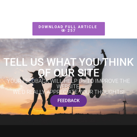
DOWNLOAD FULL ARTICLE
257
TELL US WHAT YOU THINK
OF OUR SITE
YOUR FEEDBACK WILL HELP US TO IMPROVE THE
WEBSITE.
WE'D REALLY APPRECIATE YOUR THOUGHTS!
FEEDBACK