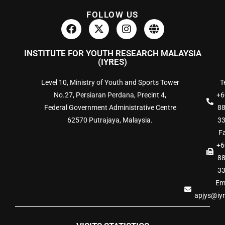
FOLLOW US
INSTITUTE FOR YOUTH RESEARCH MALAYSIA
(IYRES)
Level 10, Ministry of Youth and Sports Tower
Te
No.27, Persiaran Perdana, Precint 4,
+6
Federal Government Administrative Centre
8
62570 Putrajaya, Malaysia.
3
Fa
+6
8
3
Ema
apjys@iy