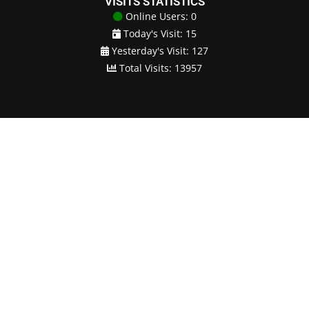
VISITS STATISTICS
Online Users: 0
Today's Visit: 15
Yesterday's Visit: 127
Total Visits: 13957